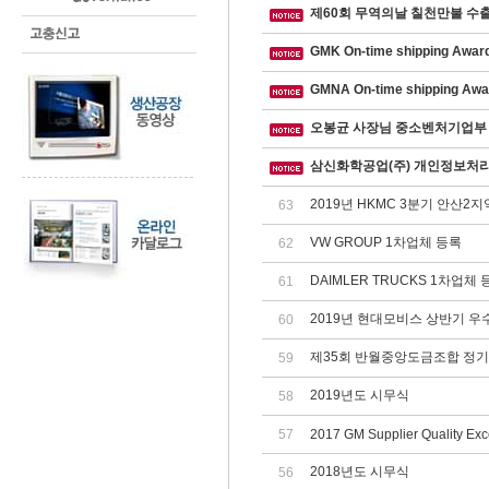
제60회 무역의날 칠천만불 수
GMK On-time shipping Awa
GMNA On-time shipping Aw
오봉균 사장님 중소벤처기업부
삼신화학공업(주) 개인정보처
2019년 HKMC 3분기 안산2지
63
VW GROUP 1차업체 등록
62
DAIMLER TRUCKS 1차업체 
61
2019년 현대모비스 상반기 우
60
제35회 반월중앙도금조합 정기총
59
2019년도 시무식
58
57
2017 GM Supplier Quality Exc
2018년도 시무식
56